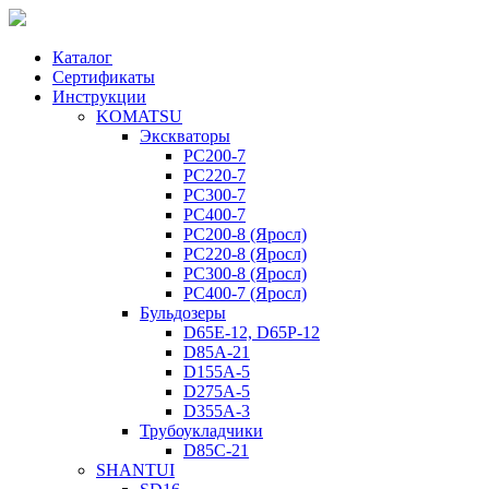
Каталог
Сертификаты
Инструкции
KOMATSU
Экскваторы
PC200-7
PC220-7
PC300-7
PC400-7
PC200-8 (Яросл)
PC220-8 (Яросл)
PC300-8 (Яросл)
PC400-7 (Яросл)
Бульдозеры
D65E-12, D65P-12
D85A-21
D155A-5
D275A-5
D355A-3
Трубоукладчики
D85C-21
SHANTUI