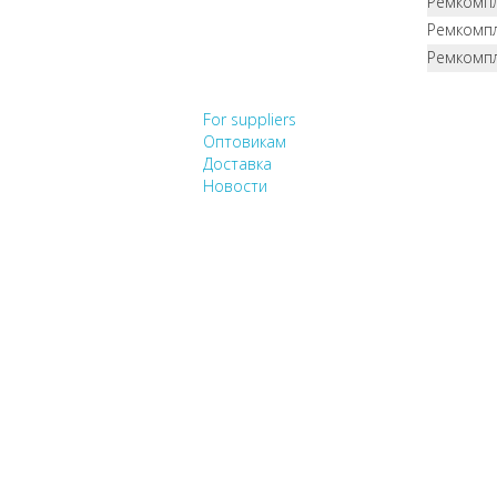
Ремкомпл
Ремкомпл
Ремкомпл
НЕ НАШЛИ, ЧТО ИСК
For suppliers
Оптовикам
Доставка
Новости