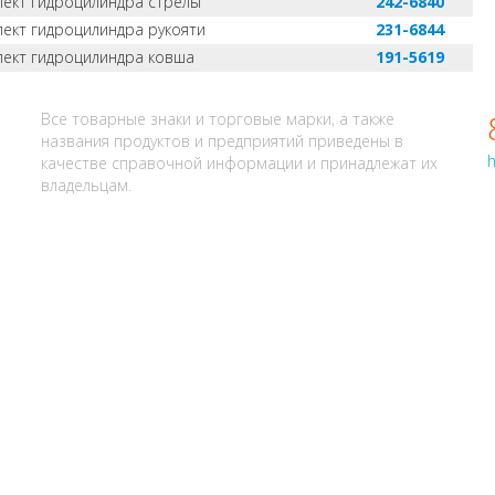
ект гидроцилиндра стрелы
242-6840
ект гидроцилиндра рукояти
231-6844
ект гидроцилиндра ковша
191-5619
АЛИ? НАПИШИТЕ НАМ
Все товарные знаки и торговые марки, а также
названия продуктов и предприятий приведены в
h
качестве справочной информации и принадлежат их
владельцам.